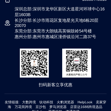
深圳总部:深圳市龙华区新区大道星河环球中心16
层1603B
长沙分部:长沙市雨花区复地星光天地6栋20层
20070
东莞分部:东莞市大朗镇高英铜鼓岭54号楼
惠州分部:惠州市惠城区潼侨镇沿河二路37号
扫码新客立享优惠
友情链接:
大数跨境
钛动科技
火豹浏览器
HelpLook
卖家穿
海
万花筒跨境
豆沙包
梦马浏览器
店雷达1688跨境选品