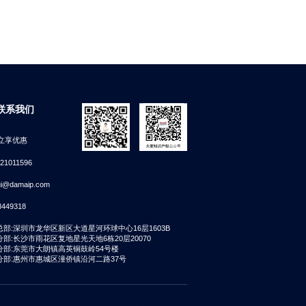
联系我们
立享优惠
-21011596
ui@damaip.com
8449318
总部:深圳市龙华区新区大道星河环球中心16层1603B
部:长沙市雨花区复地星光天地6栋20层20070
分部:东莞市大朗镇高英铜鼓岭54号楼
分部:惠州市惠城区潼侨镇沿河二路37号